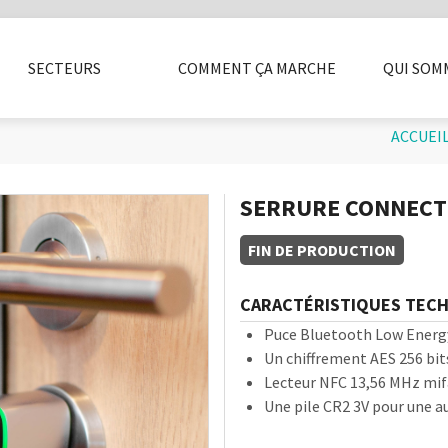
PAR
SECTEURS
COMMENT ÇA MARCHE
QUI SOM
LITÉ
INSTALLATEURS
CASIERS
SÉCURITÉ
ACCESSOIRES
ENTREPRISE
PRESSE
FAQ
BOX ET ALA
BLOG
LI
ACCUEI
SERRURE CONNECTÉ
FIN DE PRODUCTION
CARACTÉRISTIQUES TEC
Puce Bluetooth Low Energy
Un chiffrement AES 256 bit
Lecteur NFC 13,56 MHz mifa
Une pile CR2 3V pour une a