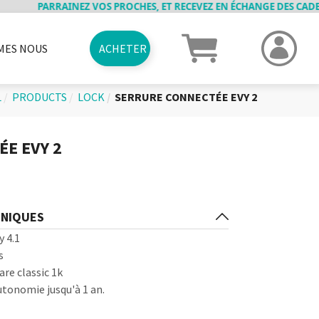
RAINEZ VOS PROCHES, ET RECEVEZ EN ÉCHANGE DES CADEAUX ! PLUS 
MES NOUS
ACHETER
RME
VRAISONS
ANCIENS PRODUITS
JOBS
PARRAINAGE
CAS D'USAGES
CARTES CADEAUX
ELOCKY MOVIE
CONTACT
L
PRODUCTS
LOCK
SERRURE CONNECTÉE EVY 2
E EVY 2
HNIQUES
 4.1
s
re classic 1k
utonomie jusqu'à 1 an.