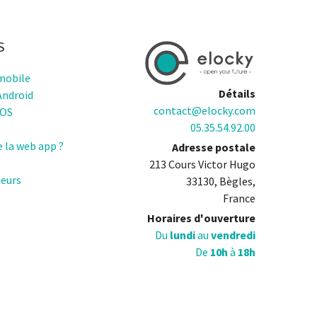
S
mobile
Détails
Android
contact@elocky.com
IOS
05.35.54.92.00
e la web app ?
Adresse postale
213 Cours Victor Hugo
teurs
33130, Bègles,
France
Horaires d'ouverture
Du
lundi
au
vendredi
De
10h
à
18h