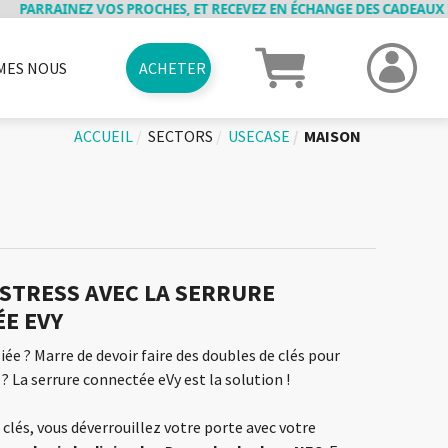
EZ VOS PROCHES, ET RECEVEZ EN ÉCHANGE DES CADEAUX ! PLUS DE D
MES NOUS
ACHETER
RME
VRAISONS
ANCIENS PRODUITS
JOBS
PARRAINAGE
CAS D'USAGES
CARTES CADEAUX
ELOCKY MOVIE
CONTACT
ACCUEIL
SECTORS
USECASE
MAISON
 STRESS AVEC LA SERRURE
E EVY
iée ? Marre de devoir faire des doubles de clés pour
 ? La serrure connectée eVy est la solution !
es clés, vous déverrouillez votre porte avec votre