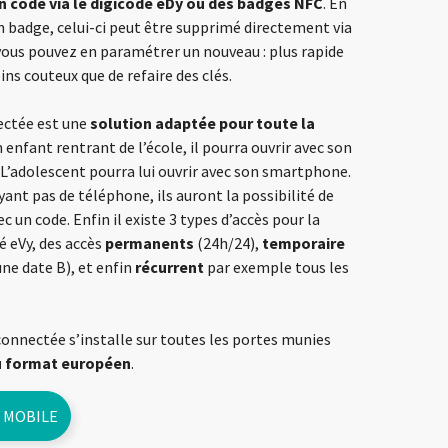
 code via le digicode eDy ou des badges NFC
. En
n badge, celui-ci peut être supprimé directement via
 vous pouvez en paramétrer un nouveau : plus rapide
ns couteux que de refaire des clés.
ectée est une
solution adaptée pour toute la
n enfant rentrant de l’école, il pourra ouvrir avec son
 L’adolescent pourra lui ouvrir avec son smartphone.
yant pas de téléphone, ils auront la possibilité de
c un code. Enfin il existe 3 types d’accès pour la
é eVy, des accès
permanents
(24h/24),
temporaire
une date B), et enfin
récurrent
par exemple tous les
connectée s’installe sur toutes les portes munies
au format européen
.
 MOBILE