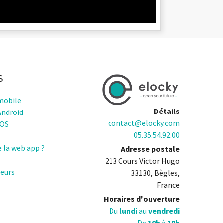
S
mobile
Détails
Android
contact@elocky.com
IOS
05.35.54.92.00
e la web app ?
Adresse postale
213 Cours Victor Hugo
teurs
33130, Bègles,
France
Horaires d'ouverture
Du
lundi
au
vendredi
De
10h
à
18h