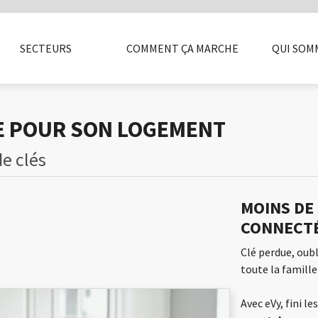
PARRAIN
SECTEURS
COMMENT ÇA MARCHE
QUI SOM
LITÉ
INSTALLATEURS
CASIERS
SÉCURITÉ
ACCESSOIRES
ENTREPRISE
PRESSE
FAQ
BOX ET ALA
BLOG
LI
E POUR SON LOGEMENT
de clés
MOINS DE
CONNECTÉ
Clé perdue, oubl
toute la famille
Avec eVy, fini l