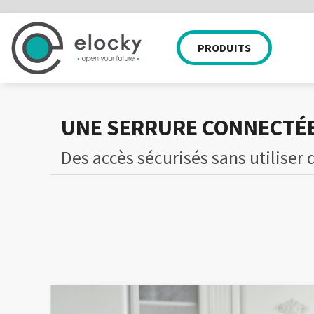
PRODUITS
APPLICATION MOBILE
SERRURES
EQUIPE
PARTICULIER
WEB APP
NOS CLIENTS
CADENAS
COMPATIBI
NOS 
UNE SERRURE CONNECTÉ
Des accès sécurisés sans utiliser 