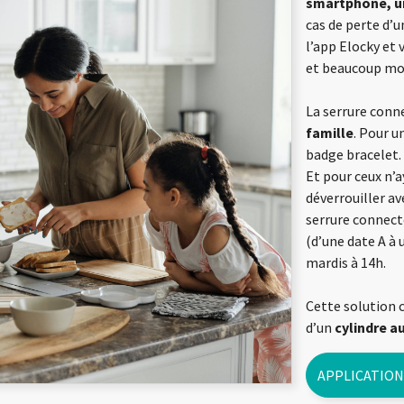
smartphone, un
cas de perte d’u
l’app Elocky et
et beaucoup moi
La serrure conn
famille
. Pour u
badge bracelet.
Et pour ceux n’a
déverrouiller ave
serrure connect
(d’une date A à 
mardis à 14h.
Cette solution 
d’un
cylindre 
APPLICATION