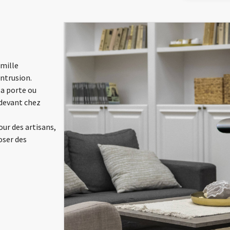
amille
intrusion.
la porte ou
 devant chez
our des artisans,
oser des