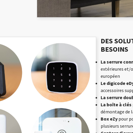
DES SOLU
BESOINS
La serrure con
extérieures et/o
européen
Le digicode eD
accessoires su
La serrure dou
La boîte à clés
démontage de la
Box eZy
pour po
plusieurs serrur