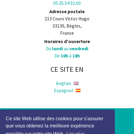
05.35.54.92.00
Adresse postale
213 Cours Victor Hugo
33130, Bègles,
France
Horaires d'ouverture
Du
lundi
au
vendredi
De
10h
à
18h
CE SITE EN
Anglais
Espagnol
Ce site Web utilise des cookies pour s'assurer
Politique de Confidentialité
que vous obtenez la meilleure expérience
Mention légale
possible sur notre site Web.
Lire plus