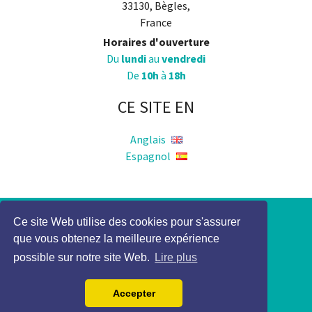
33130, Bègles,
France
Horaires d'ouverture
Du
lundi
au
vendredi
De
10h
à
18h
CE SITE EN
Anglais
Espagnol
Ce site Web utilise des cookies pour s'assurer
Politique de Confidentialité
que vous obtenez la meilleure expérience
Mention légale
possible sur notre site Web.
Lire plus
2017 Elocky Tous droits réservés
Accepter