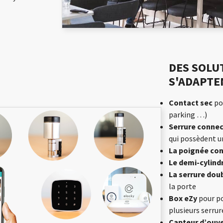
DES SOLU
S'ADAPTE
Contact sec
pou
parking …)
Serrure conne
qui possèdent u
La poignée co
Le demi-cylind
La serrure dou
la porte
Box eZy
pour po
plusieurs serrur
Capteur d’ouv