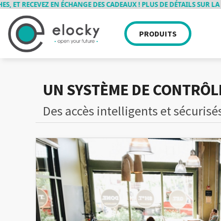
ECEVEZ EN ÉCHANGE DES CADEAUX ! PLUS DE DÉTAILS SUR LA
PAGE P
PRODUITS
APPLICATION MOBILE
SERRURES
EQUIPE
PARTICULIER
WEB APP
NOS CLIENTS
CADENAS
COMPATIBI
NOS 
UN SYSTÈME DE CONTRÔLE
Des accès intelligents et sécurisé