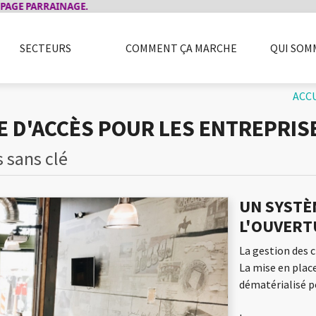
ARRAINAGE.
SECTEURS
COMMENT ÇA MARCHE
QUI SOM
LITÉ
INSTALLATEURS
CASIERS
SÉCURITÉ
ACCESSOIRES
ENTREPRISE
PRESSE
FAQ
BOX ET ALA
BLOG
LI
ACC
 D'ACCÈS POUR LES ENTREPRIS
s sans clé
UN SYSTÈ
L'OUVERT
La gestion des 
La mise en plac
dématérialisé p