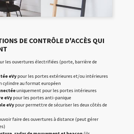
TIONS DE CONTRÔLE D'ACCÈS QUI
NT
r les ouvertures électrifiées (porte, barrière de
ctée eVy
pour les portes extérieures et/ou intérieures
n cylindre au format européen
nnectée
uniquement pour les portes intérieures
re eVy
pour les portes anti-panique
ble eVy
pour permettre de sécuriser les deux côtés de
uvoir faire des ouvertures à distance (peut gérer
es)
erture, radar de mouvement et beacon
(ils