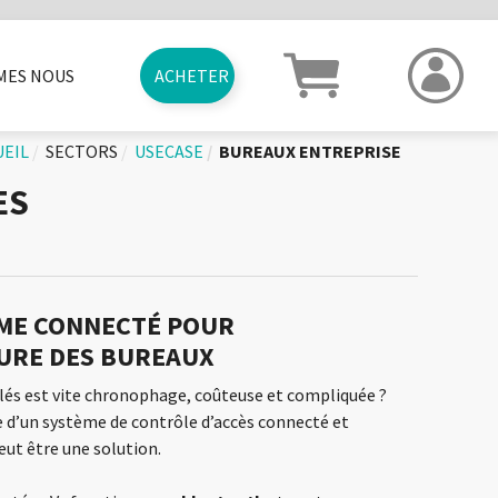
MES NOUS
ACHETER
RME
VRAISONS
ANCIENS PRODUITS
JOBS
PARRAINAGE
CAS D'USAGES
CARTES CADEAUX
ELOCKY MOVIE
CONTACT
UEIL
SECTORS
USECASE
BUREAUX ENTREPRISE
ES
ME CONNECTÉ POUR
URE DES BUREAUX
clés est vite chronophage, coûteuse et compliquée ?
e d’un système de contrôle d’accès connecté et
eut être une solution.