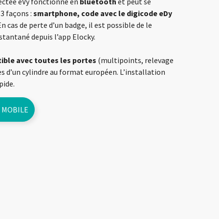
ectée eVy fonctionne en
bluetooth
et peut se
 3 façons :
smartphone, code avec le digicode eDy
 En cas de perte d’un badge, il est possible de le
stantané depuis l’app Elocky.
ble avec toutes les portes
(multipoints, relevage
s d’un cylindre au format européen. L’installation
pide.
 MOBILE