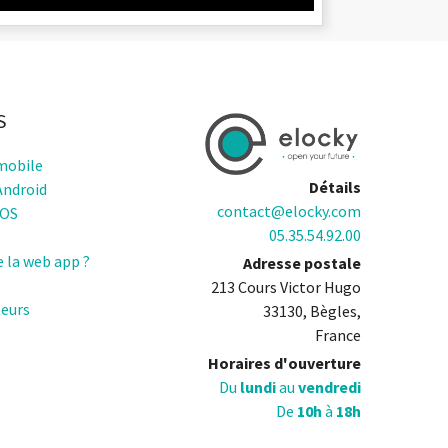
S
mobile
Détails
Android
contact@elocky.com
IOS
05.35.54.92.00
e la web app ?
Adresse postale
213 Cours Victor Hugo
teurs
33130, Bègles,
France
Horaires d'ouverture
Du
lundi
au
vendredi
De
10h
à
18h