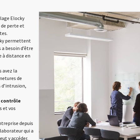
llage Elocky
s de perte et
tes.
cky permettent
s a besoin d’être
e à distance en
s avez la
rmetures de
 d’intrusion,
 contrôle
s et vos
ntreprise depuis
laborateur qui a
eut y accéder.