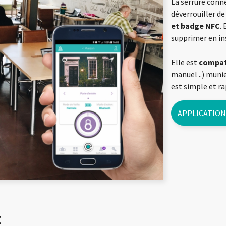
La serrure conn
déverrouiller de
et badge NFC
.
supprimer en in
Elle est
compati
manuel ..) munie
est simple et ra
APPLICATION
E