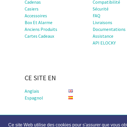
Cadenas
Compatibilité
Président, s’occuper du
(méda
Casiers
Sécurité
business et aider au
ens
Accessoires
FAQ
financement du projet.
Man
Box Et Alarme
Livraisons
d’in
Anciens Produits
Documentations
Borde
Cartes Cadeaux
Assistance
dire
API ELOCKY
CE SITE EN
Anglais
Espagnol
Politique de Confidentialité
Mention légale
Ce site Web utilise des cookies pour s'assurer que vous ob