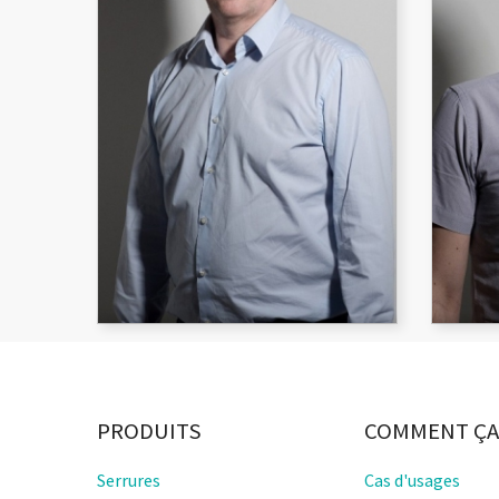
Ancien Directeur régional
Iss
grand ouest de AKKA
éle
Technologies, Jean François a
Dav
PRODUITS
COMMENT ÇA
rejoint l’équipe pour créer la
meill
Serrures
société, et en tant que
Cas d'usages
G