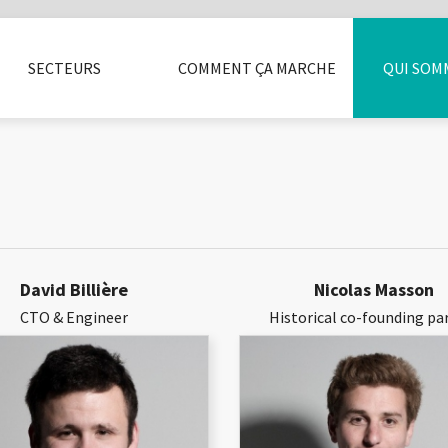
SECTEURS
COMMENT ÇA MARCHE
QUI SOM
LITÉ
INSTALLATEURS
CASIERS
SÉCURITÉ
ACCESSOIRES
ENTREPRISE
PRESSE
FAQ
BOX ET ALA
BLOG
LI
David Billière
Nicolas Masson
CTO & Engineer
Historical co-founding pa