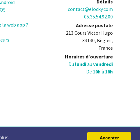
Détails
Android
 avoir
spécialisée dans le jardinage. Il
contact@elocky.com
IOS
un
rencontre ensuite Nicolas
05.35.54.92.00
le de
Masson et rejoint les
e la web app ?
Adresse postale
ssible
aventures Parking Facile et
213 Cours Victor Hugo
Elocky.
teurs
33130, Bègles,
France
Horaires d'ouverture
Du
lundi
au
vendredi
De
10h
à
18h
plus
Accepter