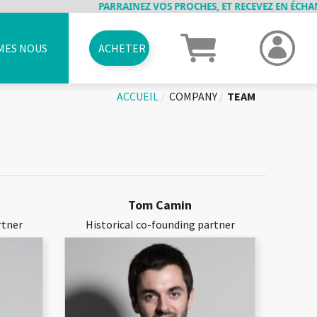
PARRAINEZ VOS PROCHES, ET RECEVEZ EN ÉCHANGE D
MES NOUS
ACHETER
RME
VRAISONS
ANCIENS PRODUITS
JOBS
PARRAINAGE
CAS D'USAGES
CARTES CADEAUX
ELOCKY MOVIE
CONTACT
ACCUEIL
COMPANY
TEAM
Tom Camin
rtner
Historical co-founding partner