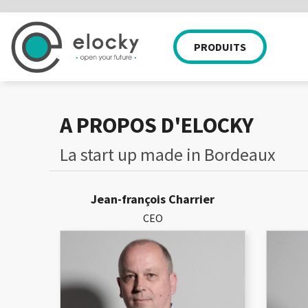
PRODUITS
APPLICATION MOBILE
SERRURES
EQUIPE
PARTICULIER
WEB APP
NOS CLIENTS
CADENAS
COMPATIBI
NOS 
A PROPOS D'ELOCKY
La start up made in Bordeaux
Jean-françois Charrier
CEO