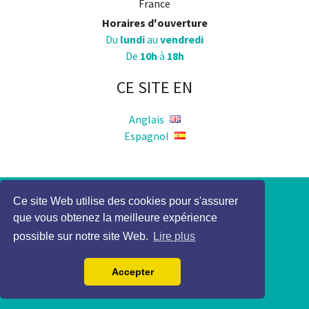
France
Horaires d'ouverture
Du
lundi
au
vendredi
De
10h
à
18h
CE SITE EN
Anglais
Espagnol
Politique de Confidentialité
Ce site Web utilise des cookies pour s'assurer
que vous obtenez la meilleure expérience
Mention légale
possible sur notre site Web.
Lire plus
2017 Elocky Tous droits réservés
Accepter