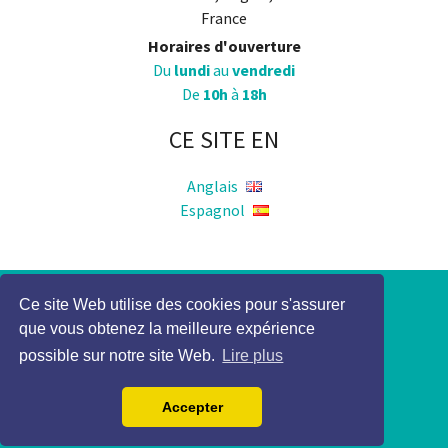
France
Horaires d'ouverture
Du
lundi
au
vendredi
De
10h
à
18h
CE SITE EN
Anglais
Espagnol
Ce site Web utilise des cookies pour s'assurer
Politique de Confidentialité
que vous obtenez la meilleure expérience
Mention légale
possible sur notre site Web.
Lire plus
2017 Elocky Tous droits réservés
Accepter