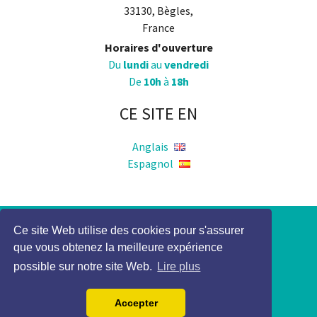
33130, Bègles,
France
Horaires d'ouverture
Du
lundi
au
vendredi
De
10h
à
18h
CE SITE EN
Anglais
Espagnol
Ce site Web utilise des cookies pour s'assurer
Politique de Confidentialité
que vous obtenez la meilleure expérience
Mention légale
possible sur notre site Web.
Lire plus
2017 Elocky Tous droits réservés
Accepter