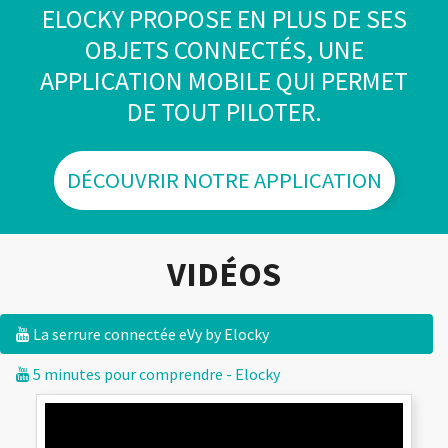
ELOCKY PROPOSE EN PLUS DE SES
OBJETS CONNECTÉS, UNE
APPLICATION MOBILE QUI PERMET
DE TOUT PILOTER.
DÉCOUVRIR NOTRE APPLICATION
VIDÉOS
La serrure connectée eVy by Elocky
5 minutes pour comprendre - Elocky