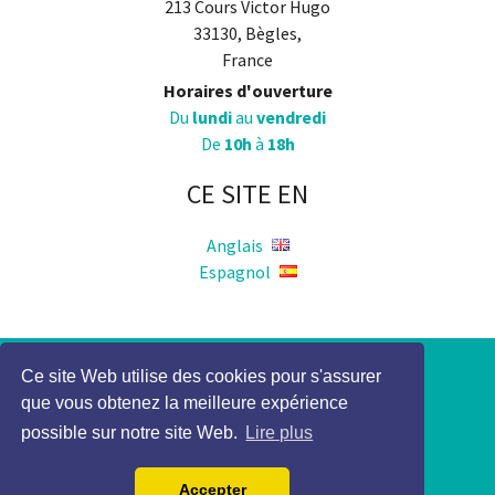
213 Cours Victor Hugo
33130, Bègles,
France
Horaires d'ouverture
Du
lundi
au
vendredi
De
10h
à
18h
CE SITE EN
Anglais
Espagnol
Politique de Confidentialité
Ce site Web utilise des cookies pour s'assurer
que vous obtenez la meilleure expérience
Mention légale
possible sur notre site Web.
Lire plus
2017 Elocky Tous droits réservés
Accepter