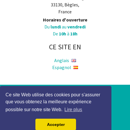
33130, Bègles,
France
Horaires d'ouverture
Du
lundi
au
vendredi
De
10h
à
18h
CE SITE EN
Anglais
Espagnol
Ce site Web utilise des cookies pour s'assurer
Politique de Confidentialité
que vous obtenez la meilleure expérience
Mention légale
possible sur notre site Web.
Lire plus
2017 Elocky Tous droits réservés
Accepter