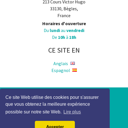
213 Cours Victor Hugo
33130, Bègles,
France
Horaires d'ouverture
Du
lundi
au
vendredi
De
10h
à
18h
CE SITE EN
Anglais
Espagnol
Politique de Confidentialité
Ce site Web utilise des cookies pour s'assurer
que vous obtenez la meilleure expérience
Mention légale
possible sur notre site Web.
Lire plus
2017 Elocky Tous droits réservés
Accepter