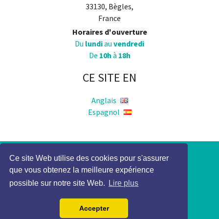
33130, Bègles,
France
Horaires d'ouverture
Du
lundi
au
vendredi
De
10h
à
18h
CE SITE EN
Anglais
Espagnol
Ce site Web utilise des cookies pour s'assurer
Politique de Confidentialité
que vous obtenez la meilleure expérience
Mention légale
possible sur notre site Web.
Lire plus
2017 Elocky Tous droits réservés
Accepter