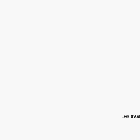
Les
ava