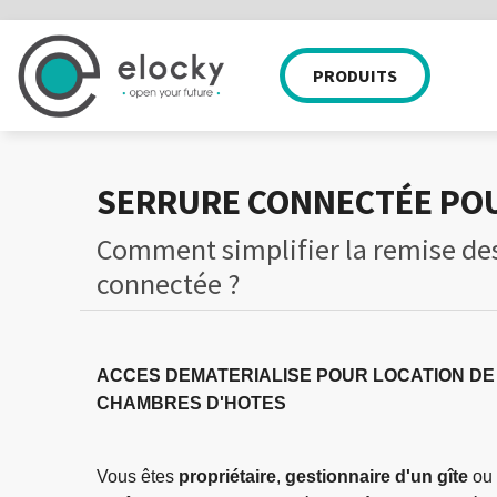
PRODUITS
APPLICATION MOBILE
SERRURES
EQUIPE
PARTICULIER
WEB APP
NOS CLIENTS
CADENAS
COMPATIBI
NOS 
SERRURE CONNECTÉE POU
Comment simplifier la remise des 
connectée ?
ACCES DEMATERIALISE POUR LOCATION DE 
CHAMBRES D'HOTES
Vous êtes
propriétaire
,
gestionnaire d'un gîte
ou 