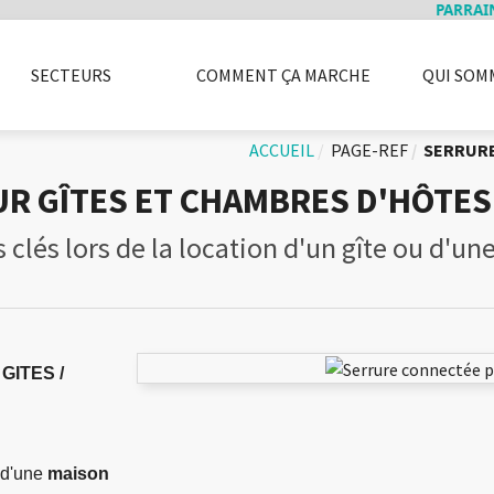
PARRAINEZ V
SECTEURS
COMMENT ÇA MARCHE
QUI SOM
LITÉ
INSTALLATEURS
CASIERS
SÉCURITÉ
ACCESSOIRES
ENTREPRISE
PRESSE
FAQ
BOX ET ALA
BLOG
LI
ACCUEIL
PAGE-REF
SERRURE
R GÎTES ET CHAMBRES D'HÔTES
clés lors de la location d'un gîte ou d'un
GITES /
d'une
maison