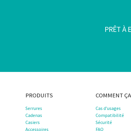
PRÊT À 
PRODUITS
COMMENT ÇA
Serrures
Cas d'usages
Cadenas
Compatibilité
Casiers
Sécurité
Accessoires
FAQ