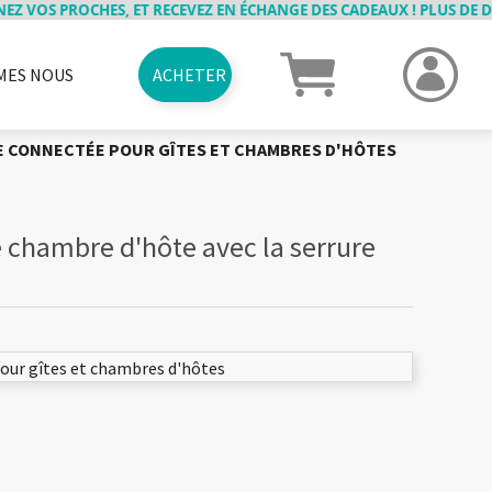
OS PROCHES, ET RECEVEZ EN ÉCHANGE DES CADEAUX ! PLUS DE DÉTAI
MES NOUS
ACHETER
RME
VRAISONS
ANCIENS PRODUITS
JOBS
PARRAINAGE
CAS D'USAGES
CARTES CADEAUX
ELOCKY MOVIE
CONTACT
 CONNECTÉE POUR GÎTES ET CHAMBRES D'HÔTES
e chambre d'hôte avec la serrure